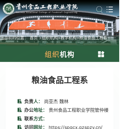
您当前的位置：
首页
>组织机构
>教学机构
>粮油食品工程系
组织
机构
粮油食品工程系
粮油食品工程系
信息工程系
负责
人：
尚亚杰 魏林
办公
地址：
贵州食品工程职业学院管仲楼
智能制造工程系
联系
方式：
访问
网址：
https://spgcx.gzspzy.cn/