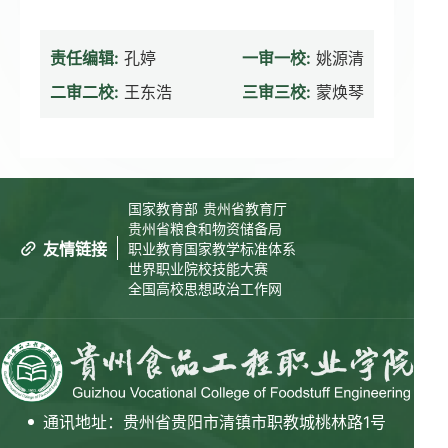
后勤处
责任编辑:
孔婷
一审一校:
姚源清
二审二校:
王东浩
三审三校:
蒙焕琴
保卫处
教学质量监控与评估办公室
国家教育部
贵州省教育厅
贵州省粮食和物资储备局
友情链接
职业教育国家教学标准体系
纪检监察室
世界职业院校技能大赛
全国高校思想政治工作网
通讯地址：贵州省贵阳市清镇市职教城桃林路1号