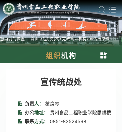
您当前的位置：
首页
>组织机构
>党政管理机构
>宣传统战处
组织
机构
办公室（对外交流合作处）
宣传统战处
组织人事处
负责
人：
蒙焕琴
办公
地址：
贵州食品工程职业学院思勰楼
宣传统战处
联系
方式：
0851-82524598