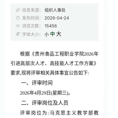
组织机构
信息来源：
组织人事处
发布时间：
2026-04-24
教学科研
浏览次数：
15456
大
中
字体大小：
小
招生就业
根据《贵州食品工程职业学院2026年
产教融合
引进高层次人才、高技能人才工作方案》
要求,现将评审相关具体事宜公告如下:
合作交流
一、评审时间
2026年4月29日(星期三)。
团学工作
二、评审岗位及人员
继续教育
评审岗位为:马克思主义教学部教