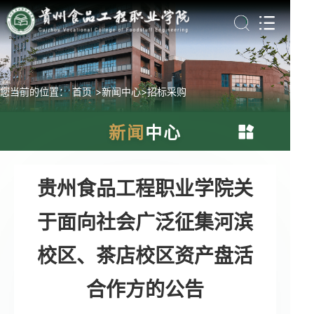
您当前的位置：
首页
>新闻中心
>招标采购
新闻
中心
时政要闻
贵州食品工程职业学院关
于面向社会广泛征集河滨
学院动态
校区、茶店校区资产盘活
媒体食院
合作方的公告