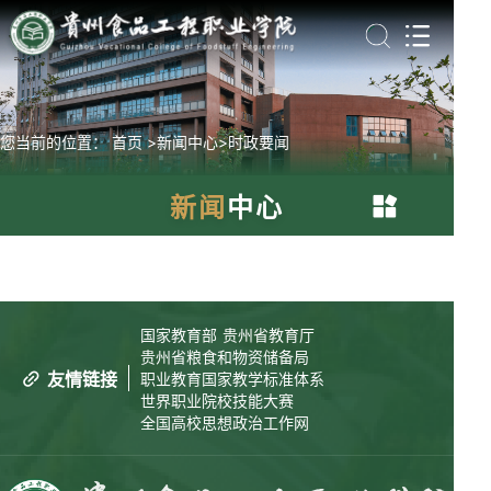
您当前的位置：
首页
>新闻中心
>时政要闻
新闻
中心
时政要闻
国家教育部
贵州省教育厅
学院动态
贵州省粮食和物资储备局
友情链接
职业教育国家教学标准体系
世界职业院校技能大赛
媒体食院
全国高校思想政治工作网